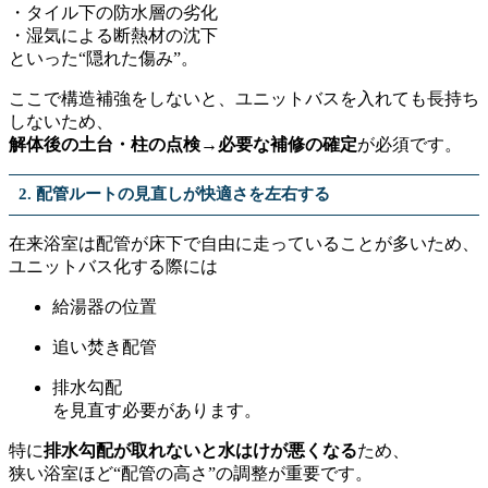
・タイル下の防水層の劣化
・湿気による断熱材の沈下
といった“隠れた傷み”。
ここで構造補強をしないと、ユニットバスを入れても長持ち
しないため、
解体後の土台・柱の点検→必要な補修の確定
が必須です。
2. 配管ルートの見直しが快適さを左右する
在来浴室は配管が床下で自由に走っていることが多いため、
ユニットバス化する際には
給湯器の位置
追い焚き配管
排水勾配
を見直す必要があります。
特に
排水勾配が取れないと水はけが悪くなる
ため、
狭い浴室ほど“配管の高さ”の調整が重要です。