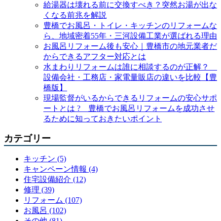
給湯器は壊れる前に交換すべき？突然お湯が出な
くなる前兆を解説
豊橋でお風呂・トイレ・キッチンのリフォームな
ら、地域密着55年・三河設備工業が選ばれる理由
お風呂リフォーム後も安心｜豊橋市の地元業者だ
からできるアフター対応とは
水まわりリフォームは誰に相談するのが正解？
設備会社・工務店・家電量販店の違いを比較【豊
橋版】
現場監督がいるからできるリフォームの安心サポ
ートとは ? 豊橋でお風呂リフォームを成功させ
るために知っておきたいポイント
カテゴリー
キッチン (5)
キャンペーン情報 (4)
住宅設備紹介 (12)
修理 (39)
リフォーム (107)
お風呂 (102)
その他 (81)