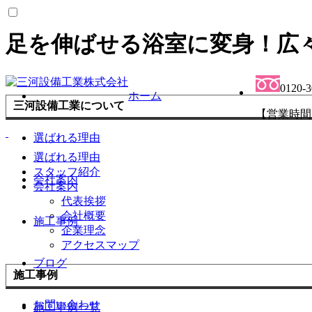
足を伸ばせる浴室に変身！広
0120-
ホーム
三河設備工業について
【営業時間
選ばれる理由
選ばれる理由
スタッフ紹介
会社案内
会社案内
代表挨拶
会社概要
施工事例
企業理念
アクセスマップ
ブログ
施工事例
お問い合わせ
施工事例一覧