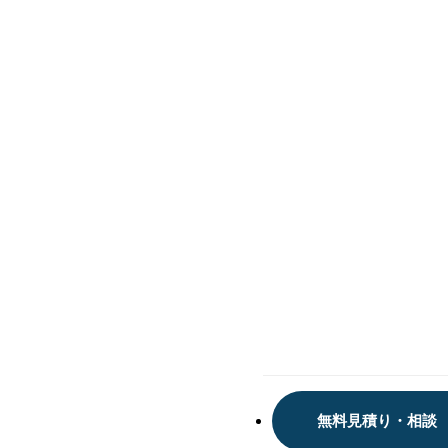
声
一
覧
お
役
立
ち
情
報
お
問
い
合
わ
せ
無料見積り・相談
三