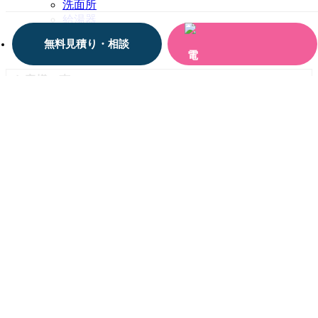
洗面所
給湯器
豊橋お風呂革命
無料見積り・相談
その他
お客様の声
お客様の声一覧
お役立ち情報
リッチなお風呂を検討の方はこちら『豊橋お風呂革
命』
水まわり価格表
メンテナンス価格表
戸建てリフォームで気をつけること
LINEで簡単相談・お見積り