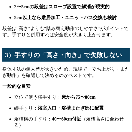
2〜5cmの段差はスロープ設置で解消が現実的
5cm以上なら敷居加工・ユニットバス交換も検討
段差は“高さ”よりも“踏み替え動作のしやすさ”がポイントで
す。手すりと併用すれば安全度が大きく上がります。
3）手すりの「高さ・向き」で失敗しない
身体寸法の個人差が大きいため、現場で「立ち上がり・また
ぎ動作」を確認して決めるのがベストです。
一般的な目安
立位で使う横手すり：
床から75〜80cm
縦手すり：
浴室入口・浴槽またぎ部に配置
浴槽横の手すり：
40〜60cm付近
（浴槽高さに合わせ
る）