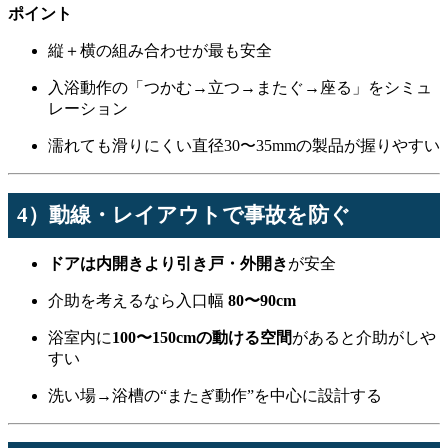
ポイント
縦＋横の組み合わせが最も安全
入浴動作の「つかむ→立つ→またぐ→座る」をシミュ
レーション
濡れても滑りにくい直径30〜35mmの製品が握りやすい
4）動線・レイアウトで事故を防ぐ
ドアは内開きより引き戸・外開き
が安全
介助を考えるなら入口幅
80〜90cm
浴室内に
100〜150cmの動ける空間
があると介助がしや
すい
洗い場→浴槽の“またぎ動作”を中心に設計する