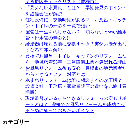
える原因チェックリスト【豊橋市】
「見えない水漏れ」とは？ 早期発見のポイント
を設備会社が解説
住宅設備にも交換時期がある？ お風呂・キッチ
ン・トイレの寿命を一覧で紹介
配管は一生ものじゃない？ 知らないと怖い給水
管・排水管の寿命とは
給湯器は壊れる前に交換すべき？突然お湯が出な
くなる前兆を解説
豊橋でお風呂・トイレ・キッチンのリフォームな
ら、地域密着55年・三河設備工業が選ばれる理由
お風呂リフォーム後も安心｜豊橋市の地元業者だ
からできるアフター対応とは
水まわりリフォームは誰に相談するのが正解？
設備会社・工務店・家電量販店の違いを比較【豊
橋版】
現場監督がいるからできるリフォームの安心サポ
ートとは ? 豊橋でお風呂リフォームを成功させ
るために知っておきたいポイント
カテゴリー