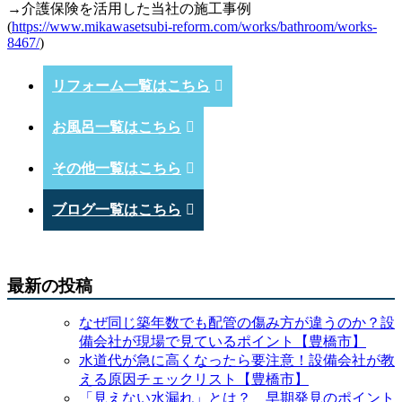
→介護保険を活用した当社の施工事例
(
https://www.mikawasetsubi-reform.com/works/bathroom/works-
8467/
)
リフォーム一覧はこちら
お風呂一覧はこちら
その他一覧はこちら
ブログ一覧はこちら
最新の投稿
なぜ同じ築年数でも配管の傷み方が違うのか？設
備会社が現場で見ているポイント【豊橋市】
水道代が急に高くなったら要注意！設備会社が教
える原因チェックリスト【豊橋市】
「見えない水漏れ」とは？ 早期発見のポイント