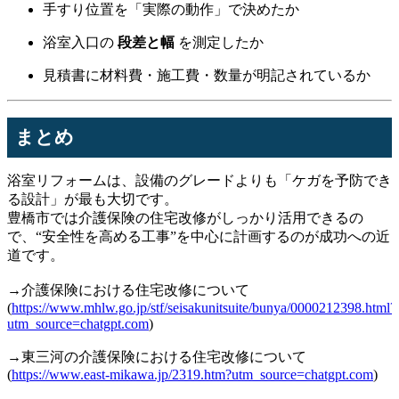
手すり位置を「実際の動作」で決めたか
浴室入口の
段差と幅
を測定したか
見積書に材料費・施工費・数量が明記されているか
まとめ
浴室リフォームは、設備のグレードよりも「ケガを予防でき
る設計」が最も大切です。
豊橋市では介護保険の住宅改修がしっかり活用できるの
で、“安全性を高める工事”を中心に計画するのが成功への近
道です。
→介護保険における住宅改修について
(
https://www.mhlw.go.jp/stf/seisakunitsuite/bunya/0000212398.html?
utm_source=chatgpt.com
)
→東三河の介護保険における住宅改修について
(
https://www.east-mikawa.jp/2319.htm?utm_source=chatgpt.com
)