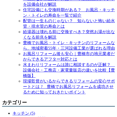
を設備会社が解説
住宅設備にも交換時期がある？ お風呂・キッチ
ン・トイレの寿命を一覧で紹介
配管は一生ものじゃない？ 知らないと怖い給水
管・排水管の寿命とは
給湯器は壊れる前に交換すべき？突然お湯が出な
くなる前兆を解説
豊橋でお風呂・トイレ・キッチンのリフォームな
ら、地域密着55年・三河設備工業が選ばれる理由
お風呂リフォーム後も安心｜豊橋市の地元業者だ
からできるアフター対応とは
水まわりリフォームは誰に相談するのが正解？
設備会社・工務店・家電量販店の違いを比較【豊
橋版】
現場監督がいるからできるリフォームの安心サポ
ートとは ? 豊橋でお風呂リフォームを成功させ
るために知っておきたいポイント
カテゴリー
キッチン (5)