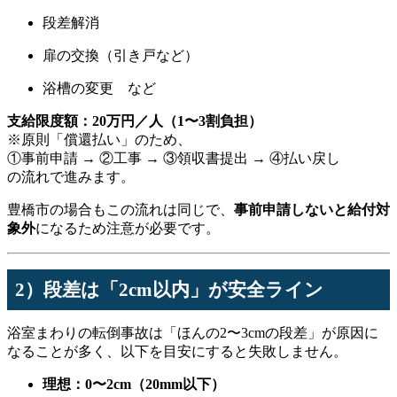
段差解消
扉の交換（引き戸など）
浴槽の変更 など
支給限度額：20万円／人（1〜3割負担）
※原則「償還払い」のため、
①事前申請 → ②工事 → ③領収書提出 → ④払い戻し
の流れで進みます。
豊橋市の場合もこの流れは同じで、
事前申請しないと給付対
象外
になるため注意が必要です。
2）段差は「2cm以内」が安全ライン
浴室まわりの転倒事故は「ほんの2〜3cmの段差」が原因に
なることが多く、以下を目安にすると失敗しません。
理想：0〜2cm（20mm以下）