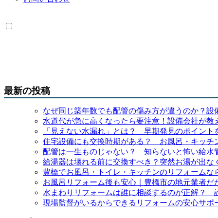
最新の投稿
なぜ同じ築年数でも配管の傷み方が違うのか？設
水道代が急に高くなったら要注意！設備会社が教
「見えない水漏れ」とは？ 早期発見のポイント
住宅設備にも交換時期がある？ お風呂・キッチ
配管は一生ものじゃない？ 知らないと怖い給水
給湯器は壊れる前に交換すべき？突然お湯が出な
豊橋でお風呂・トイレ・キッチンのリフォームなら
お風呂リフォーム後も安心｜豊橋市の地元業者だ
水まわりリフォームは誰に相談するのが正解？ 
現場監督がいるからできるリフォームの安心サポー