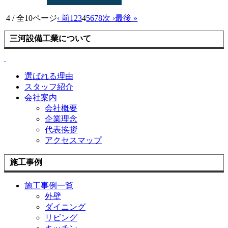
4 / 全10ページ
‹ 前
1
2
3
4
5
6
7
8
次 ›
最後 »
三河設備工業について
選ばれる理由
スタッフ紹介
会社案内
会社概要
企業理念
代表挨拶
アクセスマップ
施工事例
施工事例一覧
外壁
ダイニング
リビング