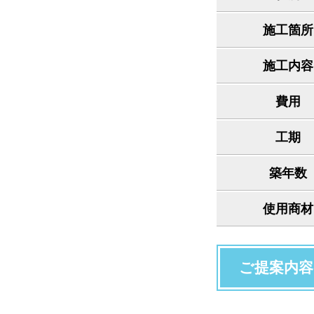
施工箇所
施工内容
費用
工期
築年数
使用商材
ご提案内容