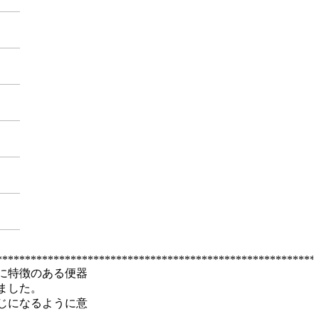
********************************************************
に特徴のある便器
ました。
じになるように意