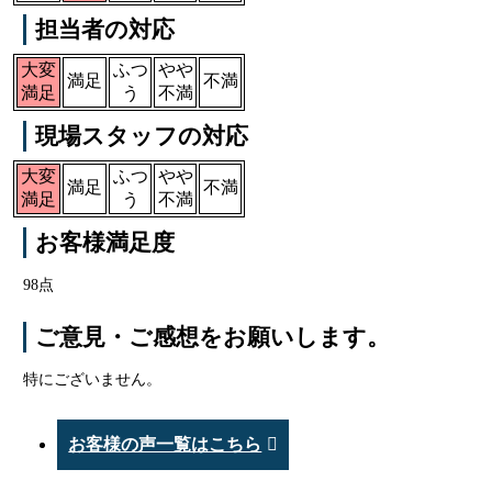
担当者の対応
大変
ふつ
やや
満足
不満
満足
う
不満
現場スタッフの対応
大変
ふつ
やや
満足
不満
満足
う
不満
お客様満足度
98点
ご意見・ご感想をお願いします。
特にございません。
お客様の声一覧はこちら