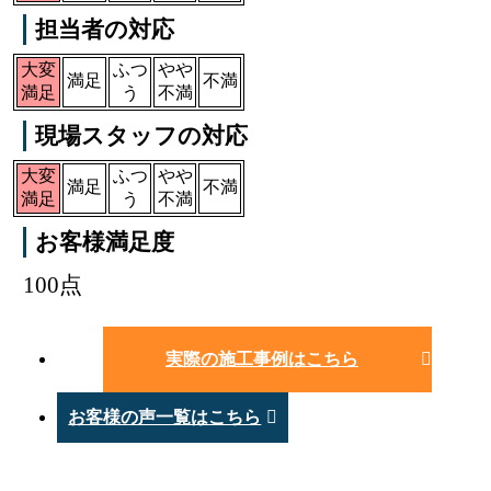
担当者の対応
大変
ふつ
やや
満足
不満
満足
う
不満
現場スタッフの対応
大変
ふつ
やや
満足
不満
満足
う
不満
お客様満足度
100点
実際の施工事例はこちら
お客様の声一覧はこちら